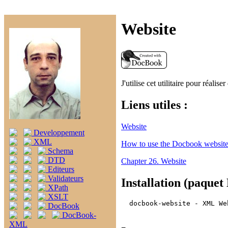
Website
J'utilise cet utilitaire pour réalise
Liens utiles :
Website
Developpement
XML
How to use the Docbook website
Schema
DTD
Chapter 26. Website
Editeurs
Validateurs
Installation (paquet
XPath
XSLT
  docbook-website - XML We
DocBook
DocBook-
XML