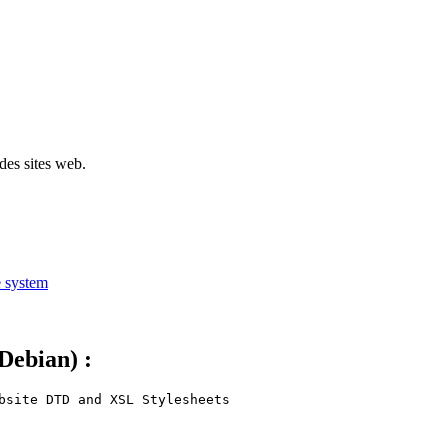
r des sites web.
 system
 Debian) :
bsite DTD and XSL Stylesheets
